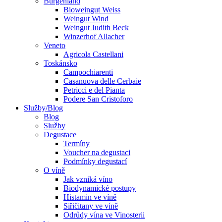
Burgenland
Bioweingut Weiss
Weingut Wind
Weingut Judith Beck
Winzerhof Allacher
Veneto
Agricola Castellani
Toskánsko
Campochiarenti
Casanuova delle Cerbaie
Petricci e del Pianta
Podere San Cristoforo
Služby/Blog
Blog
Služby
Degustace
Termíny
Voucher na degustaci
Podmínky degustací
O víně
Jak vzniká víno
Biodynamické postupy
Histamin ve víně
Siřičitany ve víně
Odrůdy vína ve Vinosterii