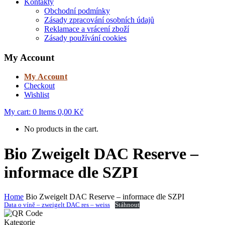
Kontakty
Obchodní podmínky
Zásady zpracování osobních údajů
Reklamace a vrácení zboží
Zásady používání cookies
My Account
My Account
Checkout
Wishlist
My cart:
0
Items
0,00
Kč
No products in the cart.
Bio Zweigelt DAC Reserve –
informace dle SZPI
Home
Bio Zweigelt DAC Reserve – informace dle SZPI
Data o víně – zweigelt DAC res – weiss
Stáhnout
Kategorie