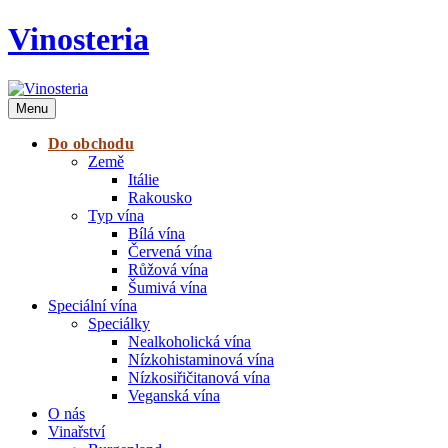
Vinosteria
Menu
Do obchodu
Země
Itálie
Rakousko
Typ vína
Bílá vína
Červená vína
Růžová vína
Šumivá vína
Speciální vína
Speciálky
Nealkoholická vína
Nízkohistaminová vína
Nízkosiřičitanová vína
Veganská vína
O nás
Vinařství